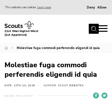
Deny
Allow
This website uses cookies
Learn more
Menu
Home
21st Warrington West
About Us
(1st Appleton)
Join
Molestiae fuga commodi perferendis eligendi id quia
News
Molestiae fuga commodi
Events
Gallery
perferendis eligendi id quia
Contact
DATE: 12TH JUL 2018
AUTHOR: SCOUT WEBSITES
Youth Programme
SHARE THIS POST
Cookies
Join