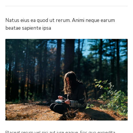
Natus eius ea quod ut rerum. Animi neque earum
beatae sapiente ipsa
Placeat rerum vel nisi aut iure eaque. Eos quo expedita