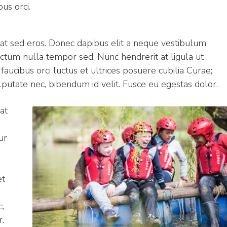
us orci.
s at sed eros. Donec dapibus elit a neque vestibulum
l dictum nulla tempor sed. Nunc hendrerit at ligula ut
 faucibus orci luctus et ultrices posuere cubilia Curae;
putate nec, bibendum id velit. Fusce eu egestas dolor.
at
ur
m
et
,
r.