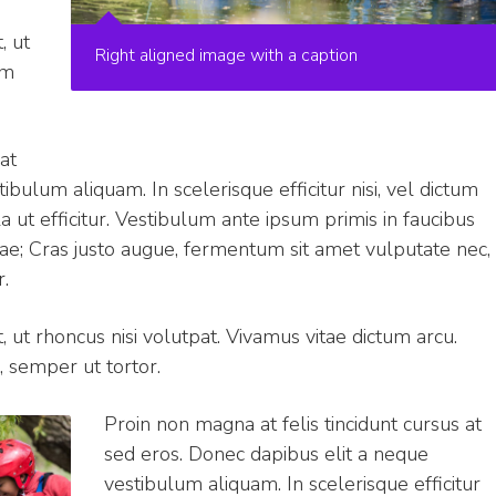
, ut
Right aligned image with a caption
um
at
bulum aliquam. In scelerisque efficitur nisi, vel dictum
a ut efficitur. Vestibulum ante ipsum primis in faucibus
urae; Cras justo augue, fermentum sit amet vulputate nec,
r.
 ut rhoncus nisi volutpat. Vivamus vitae dictum arcu.
, semper ut tortor.
Proin non magna at felis tincidunt cursus at
sed eros. Donec dapibus elit a neque
vestibulum aliquam. In scelerisque efficitur