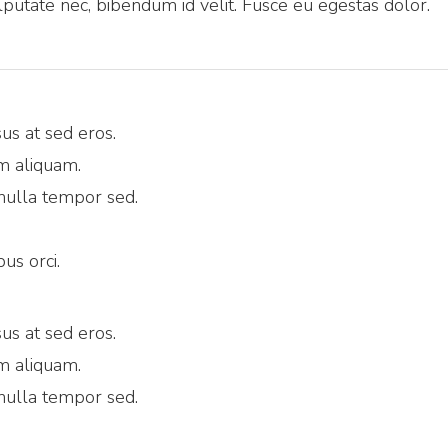
putate nec, bibendum id velit. Fusce eu egestas dolor.
sus at sed eros.
m aliquam.
m nulla tempor sed.
us orci.
sus at sed eros.
m aliquam.
m nulla tempor sed.