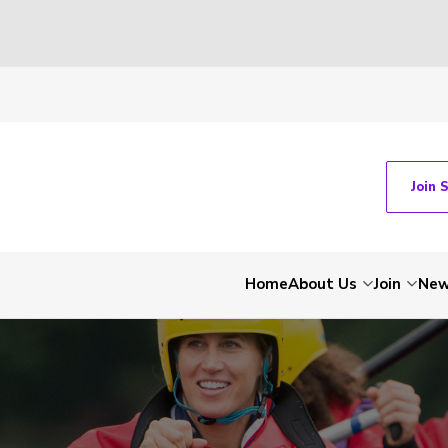
Join 
Home
About Us
Join
Ne