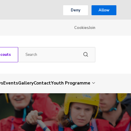
Deny
Allow
Cookies
Join
Scouts
ws
Events
Gallery
Contact
Youth Programme