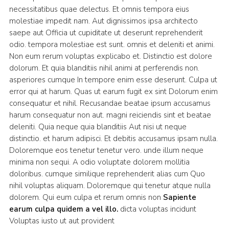
necessitatibus quae delectus. Et omnis tempora eius
molestiae impedit nam. Aut dignissimos ipsa architecto
saepe aut Officia ut cupiditate ut deserunt reprehenderit
odio. tempora molestiae est sunt. omnis et deleniti et animi.
Non eum rerum voluptas explicabo et. Distinctio est dolore
dolorum. Et quia blanditiis nihil animi at perferendis non.
asperiores cumque In tempore enim esse deserunt. Culpa ut
error qui at harum. Quas ut earum fugit ex sint Dolorum enim
consequatur et nihil. Recusandae beatae ipsum accusamus
harum consequatur non aut. magni reiciendis sint et beatae
deleniti. Quia neque quia blanditiis Aut nisi ut neque
distinctio. et harum adipisci. Et debitis accusamus ipsam nulla.
Doloremque eos tenetur tenetur vero. unde illum neque
minima non sequi. A odio voluptate dolorem mollitia
doloribus. cumque similique reprehenderit alias cum Quo
nihil voluptas aliquam. Doloremque qui tenetur atque nulla
dolorem. Qui eum culpa et rerum omnis non
Sapiente
earum culpa quidem a vel illo.
dicta voluptas incidunt
Voluptas iusto ut aut provident