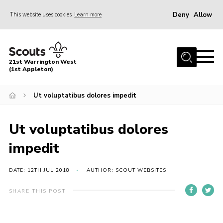
Deny
Allow
This website uses cookies
Learn more
Menu
Home
21st Warrington West
About Us
(1st Appleton)
Join
Ut voluptatibus dolores impedit
News
Ut voluptatibus dolores
Events
Gallery
impedit
Contact
DATE: 12TH JUL 2018
AUTHOR: SCOUT WEBSITES
Youth Programme
SHARE THIS POST
Cookies
Join